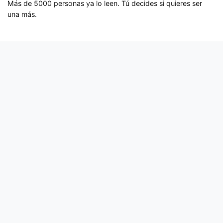
Más de 5000 personas ya lo leen. Tú decides si quieres ser
una más.
¿Hablamos?
Mi calendario está lleno. Pero si tu problema es crítico y
necesitas a alguien que sepa exactamente dónde mirar,
escribeme.
Agenda una llamada
CONTACTO
cr0hn@cr0hn.com
Twitter / X
PROYECTOS