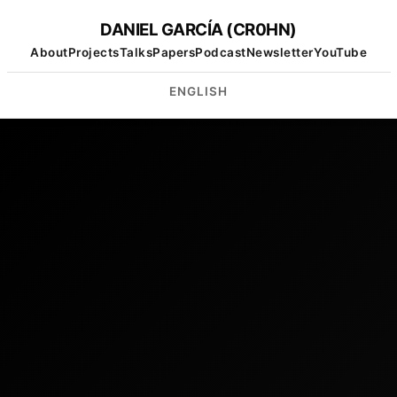
DANIEL GARCÍA (CR0HN)
About
Projects
Talks
Papers
Podcast
Newsletter
YouTube
ENGLISH